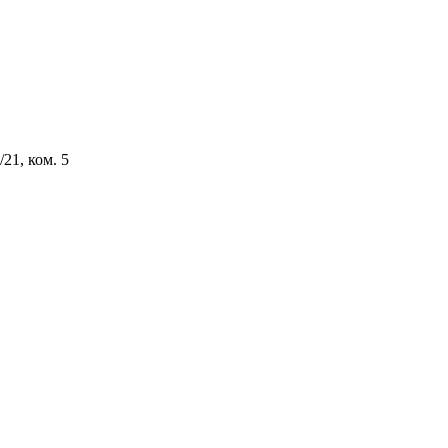
/21, ком.
5